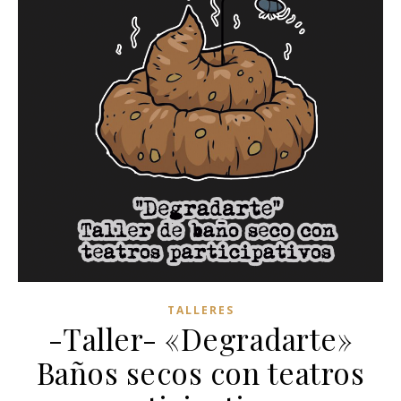
TALLERES
-Taller- «Degradarte»
Baños secos con teatros