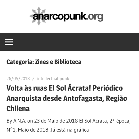
Skip
anarc
to
content
Categoria:
Zines e Biblioteca
26/05/2018
intellectual punk
Volta às ruas El Sol Ácrata! Periódico
Anarquista desde Antofagasta, Região
Chilena
By A.N.A. on 23 de Maio de 2018 El Sol Ácrata, 2ª época,
N°1, Maio de 2018. Já está na gráfica