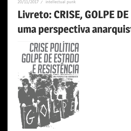
20/11/2017
intellectual punk
Livreto: CRISE, GOLPE D
uma perspectiva anarquist