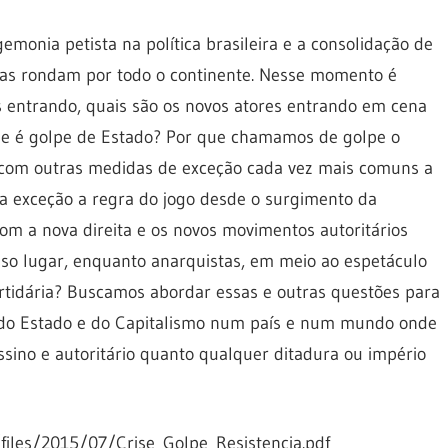
onia petista na política brasileira e a consolidação de
stas rondam por todo o continente. Nesse momento é
 entrando, quais são os novos atores entrando em cena
 que é golpe de Estado? Por que chamamos de golpe o
 com outras medidas de exceção cada vez mais comuns a
a exceção a regra do jogo desde o surgimento da
m a nova direita e os novos movimentos autoritários
so lugar, enquanto anarquistas, em meio ao espetáculo
partidária? Buscamos abordar essas e outras questões para
 fim do Estado e do Capitalismo num país e num mundo onde
sino e autoritário quanto qualquer ditadura ou império
g/files/2015/07/Crise_Golpe_Resistencia.pdf