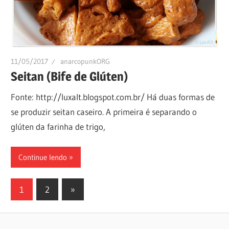
11/05/2017
anarcopunkORG
Seitan (Bife de Glúten)
Fonte: http://luxalt.blogspot.com.br/ Há duas formas de
se produzir seitan caseiro. A primeira é separando o
glúten da farinha de trigo,
Continue lendo
Paginação
Next
1
2
»
Posts
de
posts