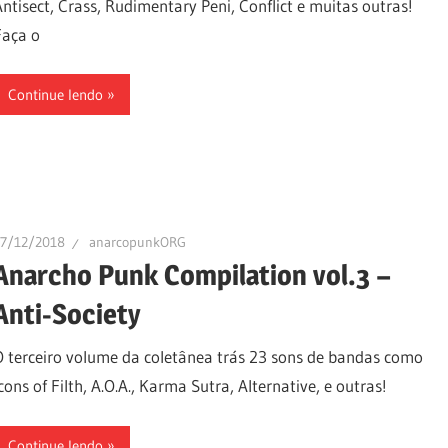
Antisect, Crass, Rudimentary Peni, Conflict e muitas outras!
Faça o
Continue lendo
17/12/2018
anarcopunkORG
Anarcho Punk Compilation vol.3 –
Anti-Society
O terceiro volume da coletânea trás 23 sons de bandas como
Icons of Filth, A.O.A., Karma Sutra, Alternative, e outras!
Continue lendo