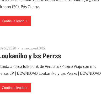
Urbano (SC), Pós Guerra
Continue lendo
13/06/2020
anarcopunkORG
Loukaniko y lxs Perrxs
Banda anarco folk punk de Veracruz/Mexico Viajo con mis
perrxs EP | DOWNLOAD Loukaniko y Lxs Perrxs | DOWNLOAD
Continue lendo