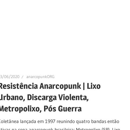
13/06/2020
anarcopunkORG
Resistência Anarcopunk | Lixo
Urbano, Discarga Violenta,
Metropolixo, Pós Guerra
Coletânea lançada em 1997 reunindo quatro bandas então
ativas na cena anarcopunk brasileira: Metropolixo (SP), Lixo