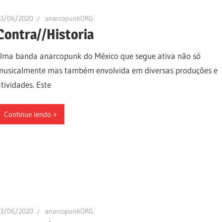
13/06/2020
anarcopunkORG
Contra//Historia
Uma banda anarcopunk do México que segue ativa não só
musicalmente mas também envolvida em diversas produções e
atividades. Este
Continue lendo
13/06/2020
anarcopunkORG