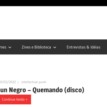
opunk.org
lmes
Zines e Biblioteca
Entrevistas & Idéias
10/02/2022
intellectual punk
Jun Negro – Quemando (disco)
Continue lendo