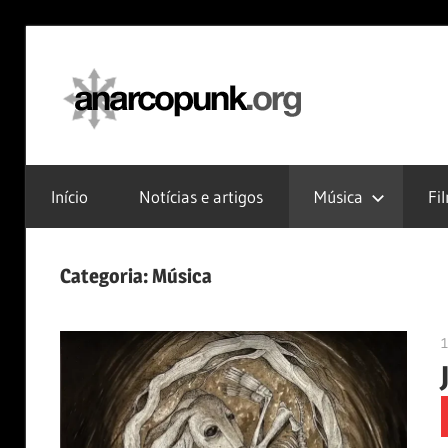
Skip
to
anarc
content
Início
Notícias e artigos
Música
Fi
Categoria:
Música