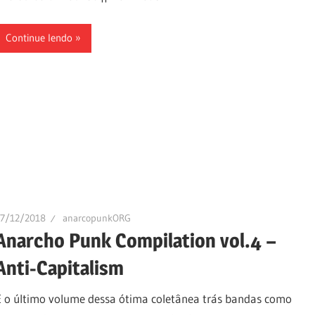
Continue lendo
17/12/2018
anarcopunkORG
Anarcho Punk Compilation vol.4 –
Anti-Capitalism
E o último volume dessa ótima coletânea trás bandas como