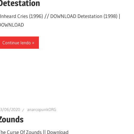
Detestation
Unheard Cries (1996) // DOWNLOAD Detestation (1998) |
DOWNLOAD
Continue lendo
13/06/2020
anarcopunkORG
Zounds
The Curse Of Zounds || Download