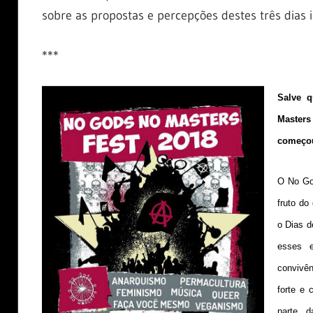
sobre as propostas e percepções destes três dias 
***
Salve 
Masters
começou 
O No Go
fruto d
o Dias d
esses 
convivên
forte e 
parte d