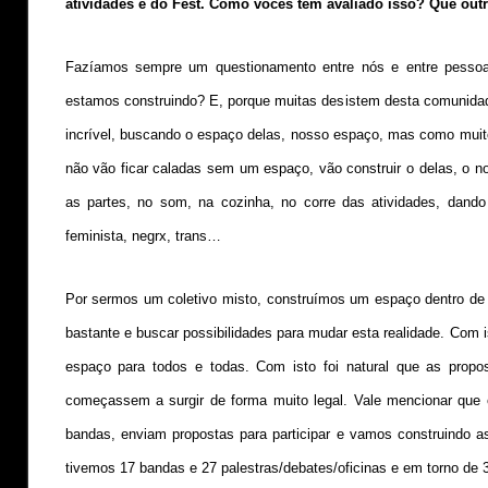
atividades e do Fest. Como vocês tem avaliado isso? Que outr
Fazíamos sempre um questionamento entre nós e entre pesso
estamos construindo? E, porque muitas desistem desta comunidad
incrível, buscando o espaço delas, nosso espaço, mas como muit
não vão ficar caladas sem um espaço, vão construir o delas, o n
as partes, no som, na cozinha, no corre das atividades, dando 
feminista, negrx, trans…
Por sermos um coletivo misto, construímos um espaço dentro de 
bastante e buscar possibilidades para mudar esta realidade. Com i
espaço para todos e todas. Com isto foi natural que as propost
começassem a surgir de forma muito legal. Vale mencionar que 
bandas, enviam propostas para participar e vamos construindo a
tivemos 17 bandas e 27 palestras/debates/oficinas e em torno de 