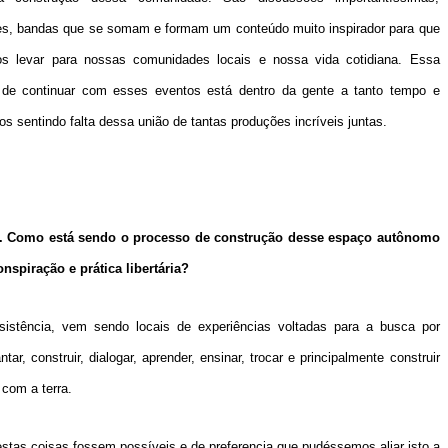
s, bandas que se somam e formam um conteúdo muito inspirador para que
s levar para nossas comunidades locais e nossa vida cotidiana. Essa
 de continuar com esses eventos está dentro da gente a tanto tempo e
s sentindo falta dessa união de tantas produções incríveis juntas.
a. Como está sendo o processo de construção desse espaço autônomo
nspiração e prática libertária?
istência, vem sendo locais de experiências voltadas para a busca por
 construir, dialogar, aprender, ensinar, trocar e principalmente construir
com a terra.
tas coisas fossem possíveis e de preferencia que pudéssemos aliar isto a