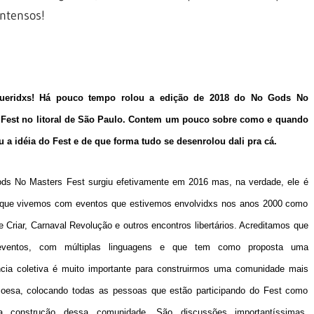
intensos!
queridxs! Há pouco tempo rolou a edição de 2018 do No Gods No
 Fest no litoral de São Paulo. Contem um pouco sobre como e quando
a idéia do Fest e de que forma tudo se desenrolou dali pra cá.
ds No Masters Fest surgiu efetivamente em 2016 mas, na verdade, ele é
o que vivemos com eventos que estivemos envolvidxs nos anos 2000 como
e Criar, Carnaval Revolução e outros encontros libertários. Acreditamos que
eventos, com múltiplas linguagens e que tem como proposta uma
cia coletiva é muito importante para construirmos uma comunidade mais
coesa, colocando todas as pessoas que estão participando do Fest como
a construção dessa comunidade. São discussões importantíssimas,