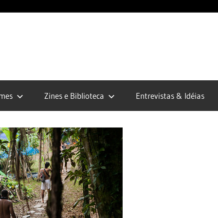
opunk.org
lmes
Zines e Biblioteca
Entrevistas & Idéias