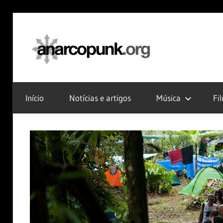
Skip
to
anarc
content
Início
Notícias e artigos
Música
Fi