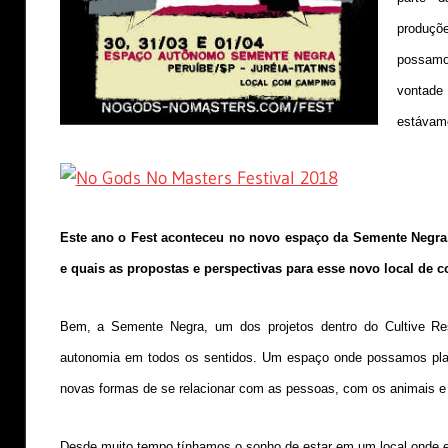
produçõe
possamo
vontade
estávamo
Este ano o Fest aconteceu no novo espaço da Semente Negr
e quais as propostas e perspectivas para esse novo local de co
Bem, a Semente Negra, um dos projetos dentro do Cultive Res
autonomia em todos os sentidos. Um espaço onde possamos plantar,
novas formas de se relacionar com as pessoas, com os animais e 
Desde muito tempo tínhamos o sonho de estar em um local onde es