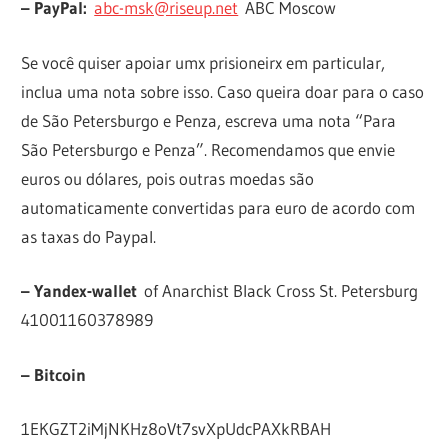
– PayPal:
abc-msk@riseup.net
ABC Moscow
Se você quiser apoiar umx prisioneirx em particular,
inclua uma nota sobre isso. Caso queira doar para o caso
de São Petersburgo e Penza, escreva uma nota “Para
São Petersburgo e Penza”. Recomendamos que envie
euros ou dólares, pois outras moedas são
automaticamente convertidas para euro de acordo com
as taxas do Paypal.
– Yandex-wallet
of Anarchist Black Cross St. Petersburg
41001160378989
– Bitcoin
1EKGZT2iMjNKHz8oVt7svXpUdcPAXkRBAH