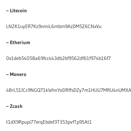
– Litecoin
LNZK1uyER7Kz9nmiL6mbm9AzDM5Z6CNxVu
– Etherium
0x1deb54058a69fcc443db2bf9562df61f974b16f7
– Monero
4BrL51JCc9NGQ71kWhnYoDRffsDZy7m1HUU7MRU4nUMX
– Zcash
t1dX9Rpupi77erqEbdef3T353pvfTp9SAt1