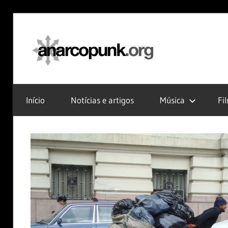
Skip
to
anarc
content
Início
Notícias e artigos
Música
Fi