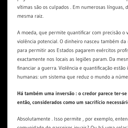
vítimas são os culpados . Em numerosas línguas, 
mesma raiz.
A moeda, que permite quantificar com precisão o
violência potencial. O dinheiro nasceu também da 
para permitir aos Estados pagarem exércitos prof
exactamente nos locais as legiões param. Da mesma
financiar a guerra. Violência e quantificação estão
humanas: um sistema que reduz o mundo a número
Há também uma inversão : o credor parece ter-se t
então, considerados como um sacrifício necessári
Absolutamente . Isso permite , por exemplo, ente
comunidade de parceiros iguais? Ou há uma relaçã