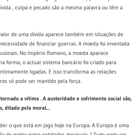
dívida , culpa e pecado são a mesma palavra ou têm a
 valor de uma dívida aparece também em situações de
necessidade de financiar guerras. A moeda foi inventada
issionais. No Império Romano, a moeda aparece
 forma, o actual sistema bancário foi criado para
 intimamente ligadas. E isso transforma as relações
s só pode ser mantido pela força .
ornado a vítima . A austeridade e sofrimento social são,
o, ditado pela moral…
nder o que está em jogo hoje na Europa. A Europa é uma
o de poder entre entidades desiguais ? Tudo pode ser