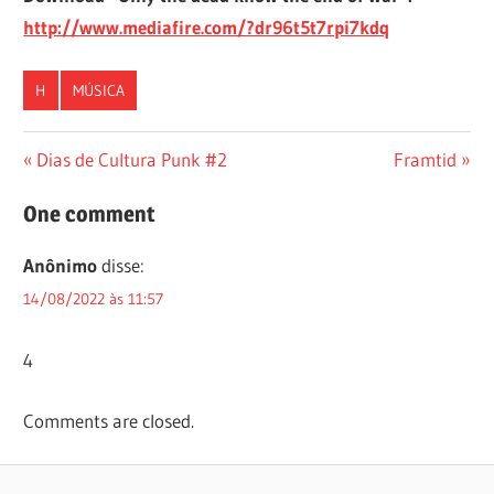
http://www.mediafire.com/?dr96t5t7rpi7kdq
H
MÚSICA
Navegação
Previous
Next
Dias de Cultura Punk #2
Framtid
Post:
Post:
de
One comment
Post
Anônimo
disse:
14/08/2022 às 11:57
4
Comments are closed.