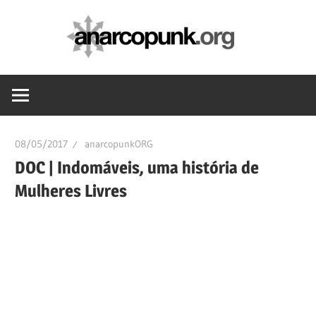
Skip
anarc
to
content
08/05/2017
anarcopunkORG
DOC | Indomáveis, uma história de
Mulheres Livres