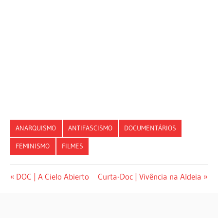
ANARQUISMO
ANTIFASCISMO
DOCUMENTÁRIOS
FEMINISMO
FILMES
Navegação
Previous
Next
DOC | A Cielo Abierto
Curta-Doc | Vivência na Aldeia
Post:
Post:
de
Post