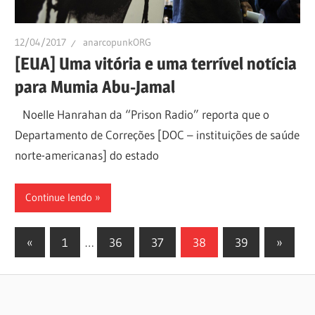
12/04/2017
anarcopunkORG
[EUA] Uma vitória e uma terrível notícia
para Mumia Abu-Jamal
Noelle Hanrahan da “Prison Radio” reporta que o
Departamento de Correções [DOC – instituições de saúde
norte-americanas] do estado
Continue lendo
Paginação
Previous
Next
«
1
…
36
37
38
39
»
Posts
Posts
de
posts