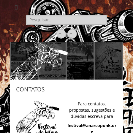
Festival do Filme
Anarquista e Punk
Pesquisar
por:
de SP
Facebook
YouTube
CONTATOS
Para contatos,
propostas, sugestões e
dúvidas escreva para
festival@anarcopunk.or
g