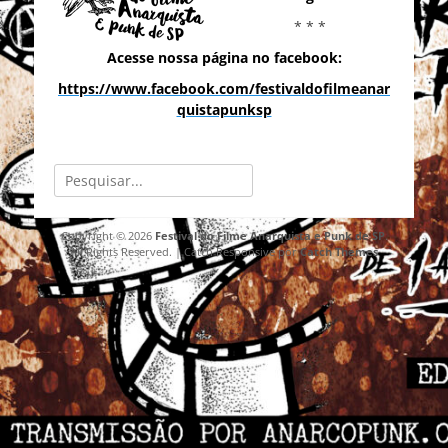
* * *
Acesse nossa página no facebook:
https://www.facebook.com/festivaldofilmeanar
quistapunksp
Pesquisar
por:
Copyright © 2026
Festival do Filme Anarquista e Punk de SP
.
All Rights Reserved. | Catch Responsive por
Catch Themes