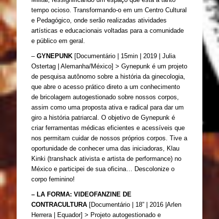
tempo ocioso. Transformando-o em um Centro Cultural 
e Pedagógico, onde serão realizadas atividades 
artísticas e educacionais voltadas para a comunidade 
e público em geral. 
– 
GYNEPUNK
 [Documentário | 15min | 2019 | Julia 
Ostertag | Alemanha/México] > Gynepunk é um projeto 
de pesquisa autônomo sobre a história da ginecologia, 
que abre o acesso prático direto a um conhecimento 
de bricolagem autogestionado sobre nossos corpos, 
assim como uma proposta ativa e radical para dar um 
giro a história patriarcal. O objetivo de Gynepunk é 
criar ferramentas médicas eficientes e acessíveis que 
nos permitam cuidar de nossos próprios corpos. Tive a 
oportunidade de conhecer uma das iniciadoras, Klau 
Kinki (transhack ativista e artista de performance) no 
México e participei de sua oficina… Descolonize o 
corpo feminino!
– LA FORMA: VIDEOFANZINE DE 
CONTRACULTURA 
[Documentário | 18” | 2016 |Arlen 
Herrera | Equador] > 
Projeto autogestionado e 