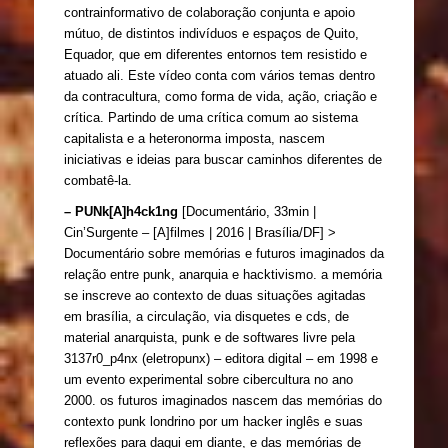
contrainformativo de colaboração conjunta e apoio 
mútuo, de distintos indivíduos e espaços de Quito, 
Equador, que em diferentes entornos tem resistido e 
atuado ali. Este vídeo conta com vários temas dentro 
da contracultura, como forma de vida, ação, criação e 
crítica. Partindo de uma crítica comum ao sistema 
capitalista e a heteronorma imposta, nascem 
iniciativas e ideias para buscar caminhos diferentes de 
combatê-la.
– PUNk[A]h4ck1ng
 [Documentário, 33min | 
Cin’Surgente – [A]filmes | 2016 | Brasília/DF] > 
Documentário sobre memórias e futuros imaginados da 
relação entre punk, anarquia e hacktivismo. a memória 
se inscreve ao contexto de duas situações agitadas 
em brasília, a circulação, via disquetes e cds, de 
material anarquista, punk e de softwares livre pela 
3137r0_p4nx (eletropunx) – editora digital – em 1998 e 
um evento experimental sobre cibercultura no ano 
2000. os futuros imaginados nascem das memórias do 
contexto punk londrino por um hacker inglês e suas 
reflexões para daqui em diante, e das memórias de 