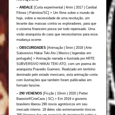
– ANDALE
 [Curta experimental | 4min | 2017 | Canibal 
Filmes | Palmitos/SC] > 
Um filme sobre o mundo de 
hoje, sobre a necessidade de uma revolução, um 
levante das massas contra os exploradores, para que 
o sistema financeiro possa ser todo repensado. Uma 
visão anarquista do caos que necessitamos para essa 
mudança ocorrer.
– OBSCURIDADES
 [Animação | 5min | 2019 | Arte 
Subversivo Hakai Teki Ato | Mexico | legendas em 
português] > Animação narrada e ilustrada por ARTE 
SUBVERSIVO HAKAI TEKI ATO, com um poema do 
anarquista Praxedis Guerrero. Realizado em território 
dominado pelo estado mexicano, esta animação conta 
com ilustrações que também foram publicadas em 
formato fanzine.
– 290 VENENOS 
[
Ficção | 10min | 2020 | Petter 
Baiestorf/CineCaos | SC) > Em 2019 o governo 
brasileiro liberou 290 novos agrotóxicos em seu 
mercado interno. 18 deles são extremamente tóxicos. 
290 Venenos faz um exercício de imaginação sobre o 