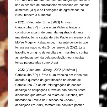
uso excessivo de substâncias venenosas em nossos 
alimentos, já que as liberações de agrotóxicos no 
Brasil tendem a aumentar.
– 2021 
[Video arte | 1min | 2021| AriFrost | 
Carapicuiba/SP] > 
Este é um Vídeo antiracista 
construído a partir de uma fala registrada durante 
manifestação na capital de São Paulo em memória de 
Moïse Mugenyi Kabagambe, imigrante congolês que 
foi assassinado no dia 24 de janeiro de 2022. Este 
trabalho é um grito de revolta e um manifesto contra 
as violências sofrida pela população negra nestas 
terras patenteadas como Brasil.
– 
2022
 [Video arte | 30seg | 2022 | Arisfrost | 
Carapicuiba/SP] > 
Este é um trabalho em vídeo que 
aborda a questão da gentrificação na cidade de 
Carapicuíba. As atuais reintegrações de posses, 
desalojo de ocupações e favelas são pontos nesta 
discussão que através do relato de Lukinhas, um 
morador da Favela do Escadão na Cohab 5, 
desalojada em 2019, formam um conjunto poético 