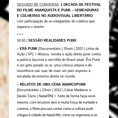
SEGUIDO DE 
CONVERSA
:
1 DECADA DE FESTIVAL 
DO FILME ANARQUISTA E PUNK – SEMEADURAS 
E COLHEIRAS NO AUDIOVISUAL LIBERTÁRIO
, 
com participação de ex-integrantes do coletivo que 
organiza o evento
* * *
18:50 | 
SESSÃO REALIDADES PUNX
– ERA PUNK
 [Documentário | 25min | 2022 | Linha de 
Ação | SP] > 
Música, revolta e ação direta punk contra 
a política fascista e necrófila do Brazil atual. Êra Punk 
é um grito parado no ar, uma crônica urbana e de 
resistência nas ruas de mais um país exposto à 
escalada da extrema direita no mundo. 
– RELATOS DE UMA CENA ANARCOPUNK
[Documentário | 23min | 2012 | César Medeiros e 
Danilo Tázio | Natal/RN] > 
Feito de forma faça-você-
mesmx, com recursos zero e muita força de vontade e 
correria, o filme procura contar como a cultura punk 
chegou à cidade de Natal/RN, como se organizou e se 