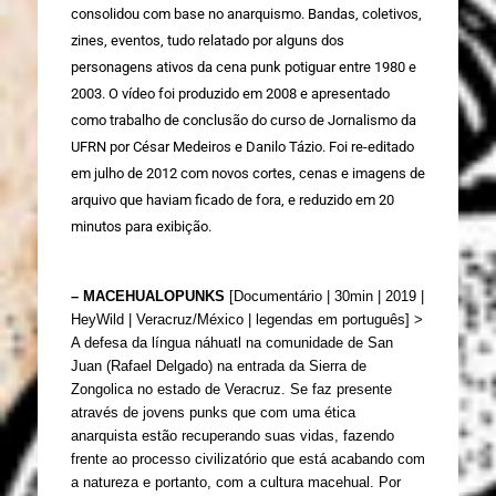
consolidou com base no anarquismo. Bandas, coletivos, 
zines, eventos, tudo relatado por alguns dos 
personagens ativos da cena punk potiguar entre 1980 e 
2003. O vídeo foi produzido em 2008 e apresentado 
como trabalho de conclusão do curso de Jornalismo da 
UFRN por César Medeiros e Danilo Tázio. Foi re-editado 
em julho de 2012 com novos cortes, cenas e imagens de 
arquivo que haviam ficado de fora, e reduzido em 20 
minutos para exibição.
– MACEHUALOPUNKS 
[Documentário | 
30min | 2019 | 
HeyWild | Veracruz/México | legendas em português] > 
A defesa da língua náhuatl na comunidade de San 
Juan (Rafael Delgado) na entrada da Sierra de 
Zongolica no estado de Veracruz. Se faz presente 
através de jovens punks que com uma ética 
anarquista estão recuperando suas vidas, fazendo 
frente ao processo civilizatório que está acabando com 
a natureza e portanto, com a cultura macehual. Por 