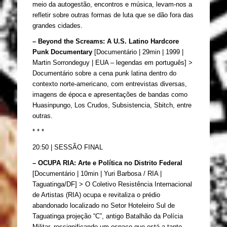
meio da autogestão, encontros e música, levam-nos a 
refletir sobre outras formas de luta que se dão fora das 
grandes cidades.
– Beyond the Screams: A U.S. Latino Hardcore 
Punk Documentary 
[Documentário | 
29min | 1999 | 
Martin Sorrondeguy | EUA – legendas em português] > 
Documentário sobre a cena punk latina dentro do 
contexto norte-americano, com entrevistas diversas, 
imagens de época e apresentações de bandas como 
Huasinpungo, Los Crudos, Subsistencia, Sbitch, entre 
outras.
* * *
20:50 | SESSÃO FINAL
– OCUPA RIA
: Arte e Política no Distrito Federal 
[Documentário | 10min | Yuri Barbosa / RIA | 
Taguatinga/DF] > 
O Coletivo Resistência Internacional 
de Artistas (RIA) ocupa e revitaliza o prédio 
abandonado localizado no Setor Hoteleiro Sul de 
Taguatinga projeção “C”, antigo Batalhão da Polícia 
Militar, ressignificando um espaço que está a tanto 