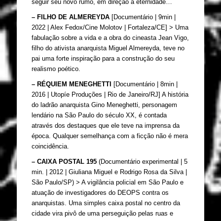
seguir seu novo rumo, em direção à eternidade…
– FILHO DE ALMEREYDA
 [Documentário | 9min | 
2022 | Alex Fedox/Cine Molotov | Fortaleza/CE] > 
Uma 
fabulação sobre a vida e a obra do cineasta Jean Vigo, 
filho do ativista anarquista Miguel Almereyda, teve no 
pai uma forte inspiração para a construção do seu 
realismo poético. 
– RÉQUIEM MENEGHETTI
 [Documentário | 8min | 
2016 | Utopíe Produções | Rio de Janeiro/RJ] A história 
do ladrão anarquista Gino Meneghetti, personagem 
lendário na São Paulo do século XX, é contada 
através dos destaques que ele teve na imprensa da 
época. Qualquer semelhança com a ficção não é mera 
coincidência.
– CAIXA POSTAL 195
 (Documentário experimental | 5 
min. | 2012 | Giuliana Miguel e Rodrigo Rosa da Silva | 
São Paulo/SP) > A vigilância policial em São Paulo e 
atuação de investigadores do DEOPS contra os 
anarquistas. Uma simples caixa postal no centro da 
cidade vira pivô de uma perseguição pelas ruas e 