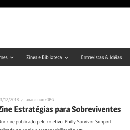
opunk.org
lmes
Zines e Biblioteca
Entrevistas & Idéias
13/12/2018
anarcopunkORG
Zine Estratégias para Sobreviventes
Um zine publicado pelo coletivo Philly Survivor Support
 dedicado ao apoio e responsabilização em