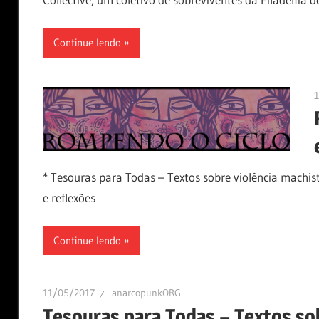
Continue lendo
* Tesouras para Todas – Textos sobre violência machis
e reflexões
Continue lendo
11/05/2017
anarcopunkORG
Tesouras para Todas – Textos so