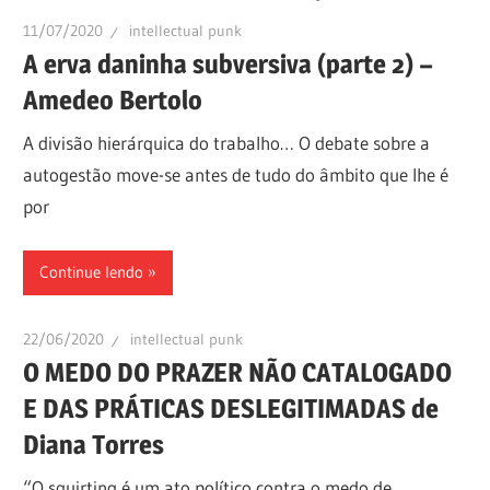
11/07/2020
intellectual punk
A erva daninha subversiva (parte 2) –
Amedeo Bertolo
A divisão hierárquica do trabalho… O debate sobre a
autogestão move-se antes de tudo do âmbito que lhe é
por
Continue lendo
22/06/2020
intellectual punk
O MEDO DO PRAZER NÃO CATALOGADO
E DAS PRÁTICAS DESLEGITIMADAS de
Diana Torres
“O squirting é um ato político contra o medo de