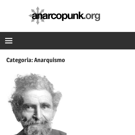
Skip
anarc
to
content
Categoria:
Anarquismo