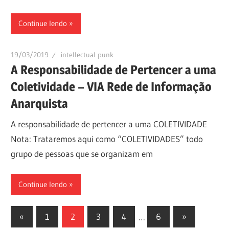
Continue lendo
19/03/2019
intellectual punk
A Responsabilidade de Pertencer a uma
Coletividade – VIA Rede de Informação
Anarquista
A responsabilidade de pertencer a uma COLETIVIDADE
Nota: Trataremos aqui como “COLETIVIDADES” todo
grupo de pessoas que se organizam em
Continue lendo
Paginação
Previous
Next
«
1
2
3
4
…
6
»