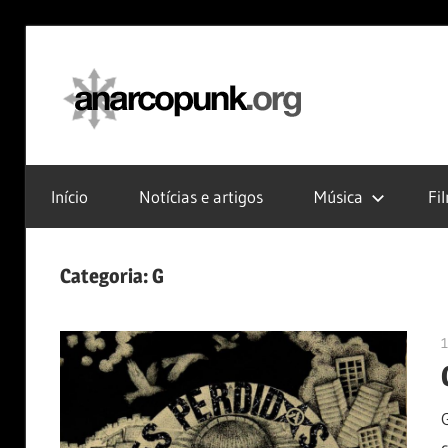
Skip
to
anarc
content
Início
Notícias e artigos
Música
Fi
Categoria:
G