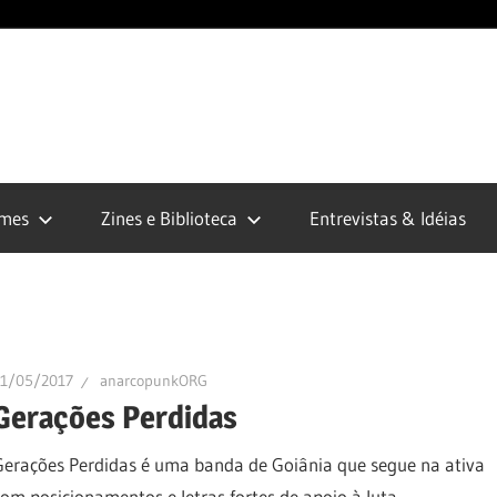
opunk.org
lmes
Zines e Biblioteca
Entrevistas & Idéias
11/05/2017
anarcopunkORG
Gerações Perdidas
Gerações Perdidas é uma banda de Goiânia que segue na ativa
com posicionamentos e letras fortes de apoio à luta