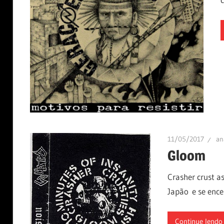
11/05/2017
an
Gloom
Crasher crust a
Japão e se enc
Continue lendo