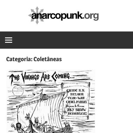
Skip
anarc
to
content
Categoria:
Coletâneas