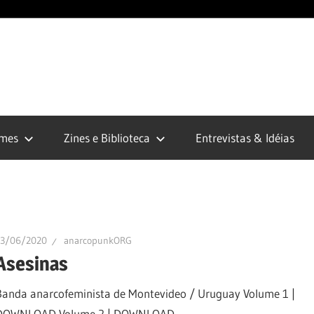
opunk.org
lmes
Zines e Biblioteca
Entrevistas & Idéias
13/06/2020
anarcopunkORG
Asesinas
Banda anarcofeminista de Montevideo / Uruguay Volume 1 |
DOWNLOAD Volume 2 | DOWNLOAD