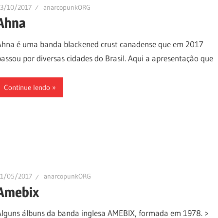
23/10/2017
anarcopunkORG
Ahna
Ahna é uma banda blackened crust canadense que em 2017
passou por diversas cidades do Brasil. Aqui a apresentação que
Continue lendo
11/05/2017
anarcopunkORG
Amebix
Alguns álbuns da banda inglesa AMEBIX, formada em 1978. >