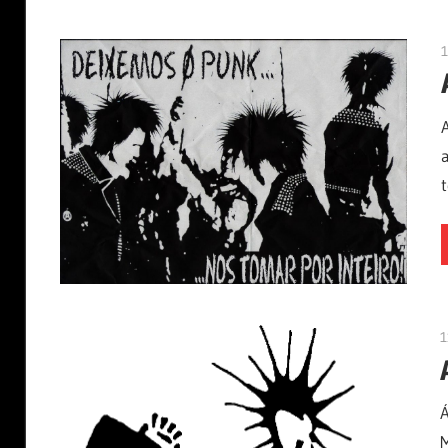
1
Á
M