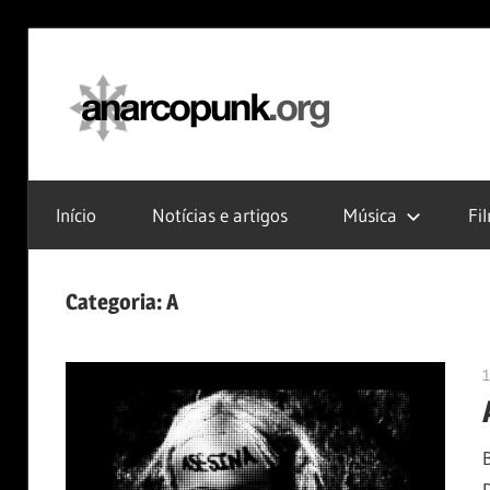
Skip
to
anarc
content
Início
Notícias e artigos
Música
Fi
Categoria:
A