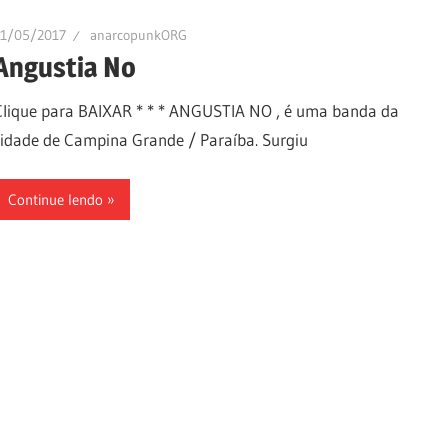
11/05/2017
anarcopunkORG
Angustia No
Clique para BAIXAR * * * ANGUSTIA NO , é uma banda da
cidade de Campina Grande / Paraíba. Surgiu
Continue lendo