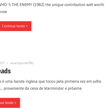
WHO´S THE ENEMY (1982) the unique contribution well worth
grow
Continue lendo
017
anarcopunkORG
eads
 é uma banda inglesa que tocou pela primeira vez em julho
, proveniente da cena de Warminster e próxima
nue lendo