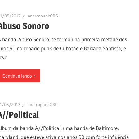
11/05/2017
anarcopunkORG
Abuso Sonoro
A banda Abuso Sonoro se formou na primeira metade dos
anos 90 no cenário punk de Cubatão e Baixada Santista, e
teve
Continue lendo
1/05/2017
anarcopunkORG
A//Political
lbum da banda A//Political, uma banda de Baltimore,
aryland, que esteve ativa nos anos 90 com forte influência