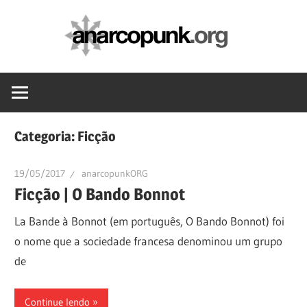
Skip
anarc
to
content
Categoria:
Ficção
19/05/2017
anarcopunkORG
Ficção | O Bando Bonnot
La Bande à Bonnot (em português, O Bando Bonnot) foi
o nome que a sociedade francesa denominou um grupo
de
Continue lendo