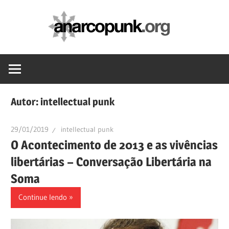
Skip
anarc
to
content
Autor:
intellectual punk
29/01/2019
intellectual punk
O Acontecimento de 2013 e as vivências
libertárias – Conversação Libertária na
Soma
Continue lendo